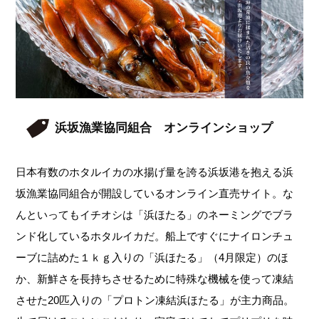
浜坂漁業協同組合 オンラインショップ
日本有数のホタルイカの水揚げ量を誇る浜坂港を抱える浜
坂漁業協同組合が開設しているオンライン直売サイト。な
んといってもイチオシは「浜ほたる」のネーミングでブラ
ンド化しているホタルイカだ。船上ですぐにナイロンチュ
ーブに詰めた１ｋｇ入りの「浜ほたる」（4月限定）のほ
か、新鮮さを長持ちさせるために特殊な機械を使って凍結
させた20匹入りの「プロトン凍結浜ほたる」が主力商品。