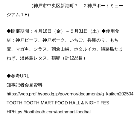
（神戸市中央区新港町７－２神戸ポートミュー
ジアム１F）
◆開催期間：４月18日（金）～５月31日（土）◆使用食
材：神戸ビーフ、神戸ポーク、いちご、兵庫のり、もち
麦、マガキ、シラス、朝倉山椒、ホタルイカ、淡路島たま
ねぎ、淡路島レタス、鶏卵（計12品目）
◆参考URL
知事記者会見資料
https://web.pref.hyogo.lg.jp/governor/documents/g_kaiken20250
TOOTH TOOTH MART FOOD HALL & NIGHT FES
HP
https://toothtooth.com/toothmart-foodhall