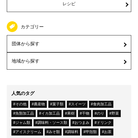
レシピ
カテゴリー
団体から探す
地域から探す
人気のタグ
その他
農産物
菓子類
スイーツ
食肉加工品
魚類加工品
イカ加工品
果樹
干物
のり
野菜
ジャム類
調味料・ソース類
おつまみ
ドリンク
アイスクリーム
みそ類
調味料
甲殻類
お茶