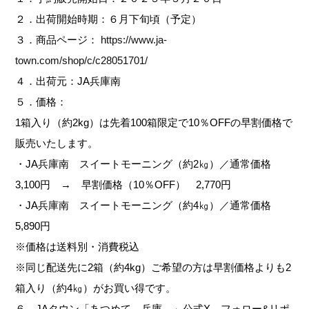
２．出荷開始時期：６月下旬頃（予定）
３．商品ページ：
https://www.ja-
town.com/shop/c/c28051701/
４．出荷元：JA兵庫南
５．価格：
1箱入り（約2kg）は先着100箱限定で10％OFFの早割価格で
販売いたします。
・JA兵庫南 スイートモーニング（約2㎏）／通常価格
3,100円 → 早割価格（10％OFF） 2,770円
・JA兵庫南 スイートモーニング（約4㎏）／通常価格
5,890円
※価格は送料別・消費税込
※同じ配送先に2箱（約4kg）ご希望の方は早割価格よりも2
箱入り（約4㎏）がお買い得です。
６．JAタウン「あつめて、兵庫。」公式X フォロー&リポ