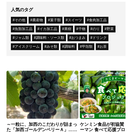
人気のタグ
その他
農産物
菓子類
スイーツ
食肉加工品
魚類加工品
イカ加工品
果樹
干物
のり
野菜
ジャム類
調味料・ソース類
おつまみ
ドリンク
アイスクリーム
みそ類
調味料
甲殻類
お茶
～一粒に、加西のこだわりが詰まっ
ケンミン食品が初協賛！
た「加西ゴールデンベリーＡ」……
ーマン 食べて応援プロジ