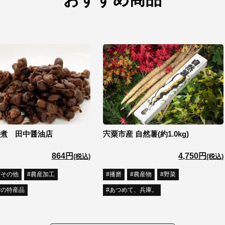
煮 田中醤油店
宍粟市産 自然薯(約1.0kg)
864円
4,750円
(税込)
(税込)
その他
農産加工
播磨
農産物
野菜
ごの特産品
あつめて、兵庫。