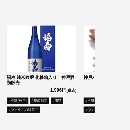
福寿 純米吟醸 化粧箱入り 神戸酒
神戸パイクリームサン
類販売
1,996円
(税込)
摂津(神戸)
農産加工
酒類
摂津(神戸)
菓子類
ひょうごの特産品
ひょうごの特産品