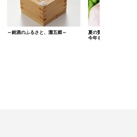
～銘酒のふるさと、灘五郷～
夏の贅沢「丹波篠山デ
今年も予約販売開始。