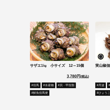
サザエ1㎏ 小サイズ 12～15個
実山椒佃
3,780円
(税込)
但馬
水産物
貝・甲殻類
丹波
鮮魚但馬便
ひょう